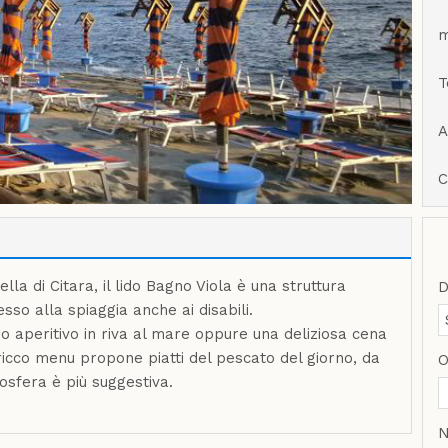
m
T
A
C
ella di Citara, il lido Bagno Viola è una struttura
D
so alla spiaggia anche ai disabili.
o aperitivo in riva al mare oppure una deliziosa cena
l ricco menu propone piatti del pescato del giorno, da
O
sfera è più suggestiva.
N