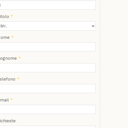
itolo
*
Nome
*
Cognome
*
elefono
*
mail
*
ichieste