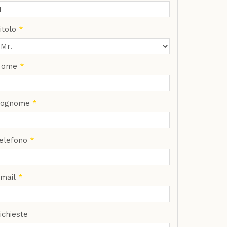
itolo
*
Nome
*
Cognome
*
elefono
*
mail
*
ichieste