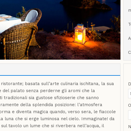
m
T
A
C
ristorante; basata sull’arte culinaria ischitana, la sua
D
e del palato senza perderne gli aromi che la
i tradizionali sia gustose sfizioserie che sanno
icuramente della splendida posizione: l’atmosfera
O
sforma e diventa magica quando, verso sera, le fiaccole
la luna che si erge luminosa nel cielo. Immaginate! da
sul tavolo un lume che si riverbera nell’acqua, il
N