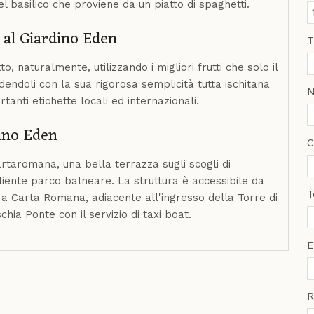
l basilico che proviene da un piatto di spaghetti.
e al Giardino Eden
T
o, naturalmente, utilizzando i migliori frutti che solo il
dendoli con la sua rigorosa semplicità tutta ischitana
anti etichette locali ed internazionali.
dino Eden
artaromana, una bella terrazza sugli scogli di
liente parco balneare. La struttura è accessibile da
T
a Carta Romana, adiacente all'ingresso della Torre di
ia Ponte con il servizio di taxi boat.
E
R