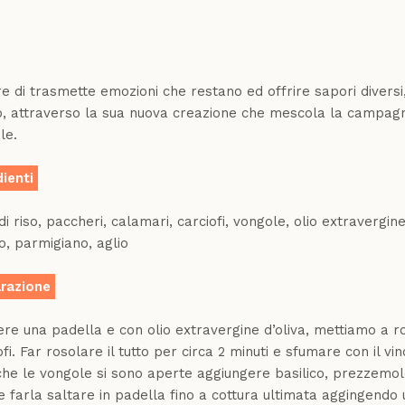
r
App
e di trasmette emozioni che restano ed offrire sapori diversi
o, attraverso la sua nuova creazione che mescola la campagn
le.
dienti
di riso, paccheri, calamari, carciofi, vongole, olio extravergin
co, parmigiano, aglio
razione
re una padella e con olio extravergine d’oliva, mettiamo a ro
iofi. Far rosolare il tutto per circa 2 minuti e sfumare con il
che le vongole si sono aperte aggiungere basilico, prezzemo
 e farla saltare in padella fino a cottura ultimata aggingendo