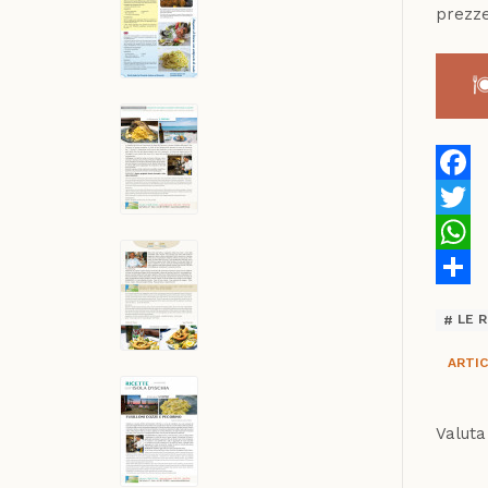
prezze
Faceb
Twitte
Whats
Share
LE R
ARTIC
Valuta