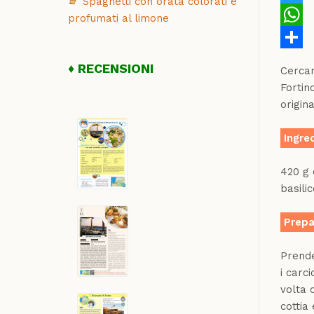
Spaghetti con orata colorati e
Twitte
profumati al limone
Whats
Share
RECENSIONI
Cercar
Fortin
origina
Ingre
420 g 
basili
Prepa
Prende
i carc
volta 
cottia