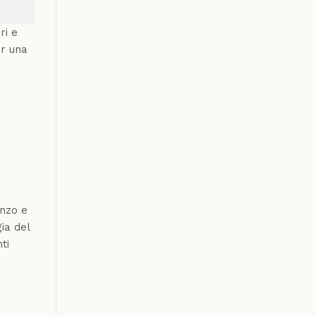
ri e
er una
anzo e
ia del
ti