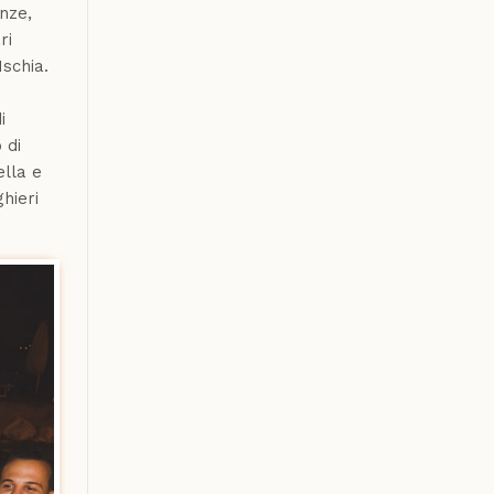
nze,
ri
Ischia.
i
 di
ella e
hieri