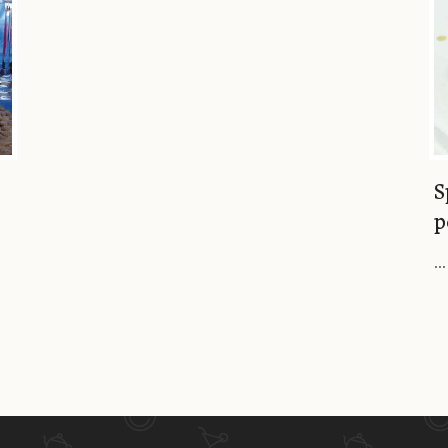
S
p
...