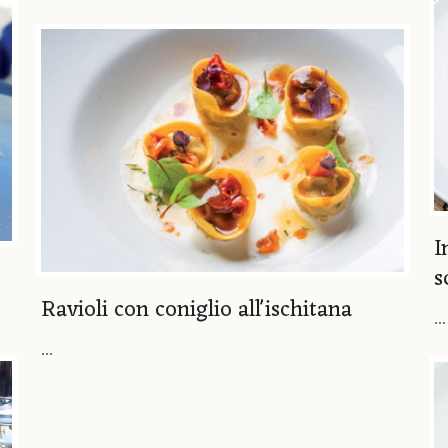
I
s
Ravioli con coniglio all'ischitana
...
...