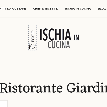
ATTI DA GUSTARE
CHEF & RICETTE
ISCHIA IN CUCINA
BLOG
l Ristorante Giard