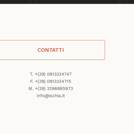
CONTATTI
T. +(39) 0813334747
F. +(39) 0813334715
M. +(39) 3296885973
info@ischia.it