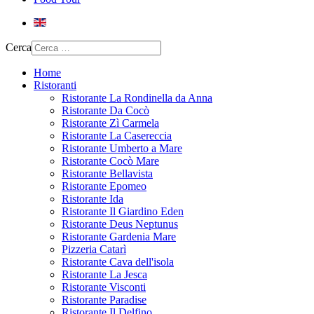
Cerca
Home
Ristoranti
Ristorante La Rondinella da Anna
Ristorante Da Cocò
Ristorante Zì Carmela
Ristorante La Casereccia
Ristorante Umberto a Mare
Ristorante Cocò Mare
Ristorante Bellavista
Ristorante Epomeo
Ristorante Ida
Ristorante Il Giardino Eden
Ristorante Deus Neptunus
Ristorante Gardenia Mare
Pizzeria Catarì
Ristorante Cava dell'isola
Ristorante La Jesca
Ristorante Visconti
Ristorante Paradise
Ristorante Il Delfino