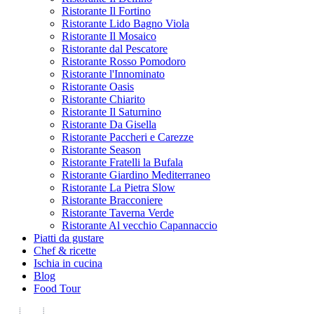
Ristorante Il Fortino
Ristorante Lido Bagno Viola
Ristorante Il Mosaico
Ristorante dal Pescatore
Ristorante Rosso Pomodoro
Ristorante l'Innominato
Ristorante Oasis
Ristorante Chiarito
Ristorante Il Saturnino
Ristorante Da Gisella
Ristorante Paccheri e Carezze
Ristorante Season
Ristorante Fratelli la Bufala
Ristorante Giardino Mediterraneo
Ristorante La Pietra Slow
Ristorante Bracconiere
Ristorante Taverna Verde
Ristorante Al vecchio Capannaccio
Piatti da gustare
Chef & ricette
Ischia in cucina
Blog
Food Tour