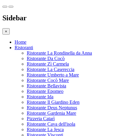
Sidebar
×
Home
Ristoranti
Ristorante La Rondinella da Anna
Ristorante Da Cocò
Ristorante Zì Carmela
Ristorante La Casereccia
Ristorante Umberto a Mare
Ristorante Cocò Mare
Ristorante Bellavista
Ristorante Epomeo
Ristorante Ida
Ristorante Il Giardino Eden
Ristorante Deus Neptunus
Ristorante Gardenia Mare
Pizzeria Catarì
Ristorante Cava dell'isola
Ristorante La Jesca
Ristorante Visconti