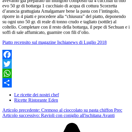
avevamo già preparato un intingolo composto da 4 cucchiai di olio
evo 50 gr di bottarga 1 cucchiaio di acqua di cottura Scorzetta
d’arancia grattugiata Amalgamare bene la pasta con l’intingolo,
riporre in 4 piatti e procedere alla “chiusura” del piatto, deponendo
su ogni uno 50 gr. di reale di tonno crudo e tagliato (sottile) al
coltello. Completare con il resto della bottarga, il pepe di Sechuan e i
soffi di sale affumicato, guarnire con fili d’olio.
Piatto recensito sul magazine Ischianews di Luglio 2018
Facebook
Twitter
WhatsApp
Share
Le ricette dei nostri chef
Ricette Ristorante Eden
Articolo precedente: Cremoso al cioccolato su pasta chiffon
Prec
Articolo successivo: Ravioli con coniglio all'ischitana
Avanti