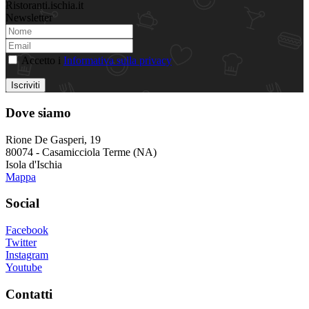
Ristoranti.ischia.it
Newsletter
Accetto i
Informativa sulla privacy
Iscriviti
Dove siamo
Rione De Gasperi, 19
80074 - Casamicciola Terme (NA)
Isola d'Ischia
Mappa
Social
Facebook
Twitter
Instagram
Youtube
Contatti