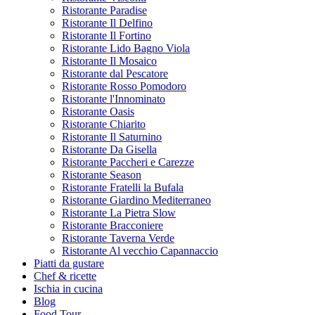
Ristorante Paradise
Ristorante Il Delfino
Ristorante Il Fortino
Ristorante Lido Bagno Viola
Ristorante Il Mosaico
Ristorante dal Pescatore
Ristorante Rosso Pomodoro
Ristorante l'Innominato
Ristorante Oasis
Ristorante Chiarito
Ristorante Il Saturnino
Ristorante Da Gisella
Ristorante Paccheri e Carezze
Ristorante Season
Ristorante Fratelli la Bufala
Ristorante Giardino Mediterraneo
Ristorante La Pietra Slow
Ristorante Bracconiere
Ristorante Taverna Verde
Ristorante Al vecchio Capannaccio
Piatti da gustare
Chef & ricette
Ischia in cucina
Blog
Food Tour