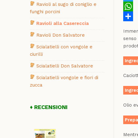
Ravioli al sugo di coniglio e
Twitte
funghi porcini
Whats
Ravioli alla Casereccia
Share
Immers
Ravioli Don Salvatore
senso 
prodot
Scialatielli con vongole e
ciurilli
Ingred
Scialatielli Don Salvatore
Caciot
Scialatielli vongole e fiori di
zucca
Ingred
Olio e
RECENSIONI
Prepa
Mentre