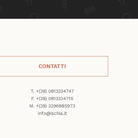
CONTATTI
T. +(39) 0813334747
F. +(39) 0813334715
M. +(39) 3296885973
info@ischia.it