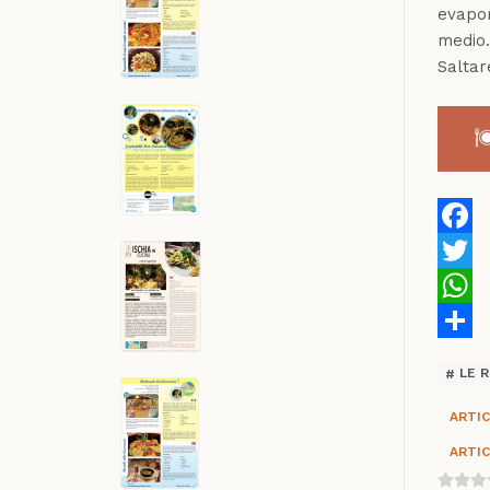
evapor
medio.
Saltar
Faceb
Twitte
Whats
Share
LE R
ARTIC
ARTIC