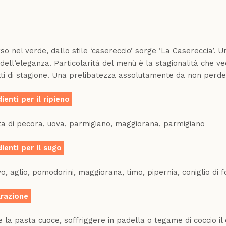
r
App
o nel verde, dallo stile ‘casereccio’ sorge ‘La Casereccia’. U
dell’eleganza. Particolarità del menù è la stagionalità che ve
ti di stagione. Una prelibatezza assolutamente da non perdere
ienti per il ripieno
ta di pecora, uova, parmigiano, maggiorana, parmigiano
ienti per il sugo
vo, aglio, pomodorini, maggiorana, timo, pipernia, coniglio di 
razione
 la pasta cuoce, soffriggere in padella o tegame di coccio il c