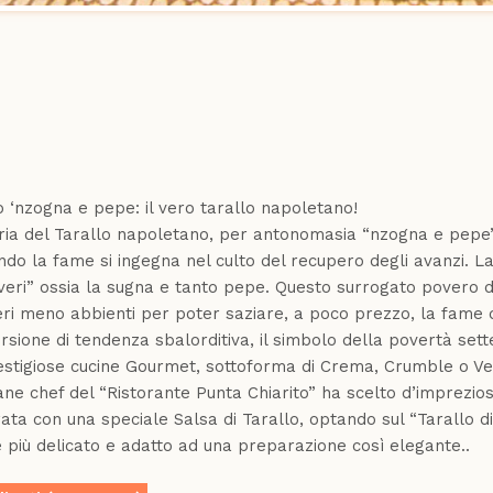
ook
r
App
o ‘nzogna e pepe: il vero tarallo napoletano!
ria del Tarallo napoletano, per antonomasia “nzogna e pepe”
ndo la fame si ingegna nel culto del recupero degli avanzi. La
veri” ossia la sugna e tanto pepe. Questo surrogato povero de
eri meno abbienti per poter saziare, a poco prezzo, la fame di
ersione di tendenza sbalorditiva, il simbolo della povertà set
estigiose cucine Gourmet, sottoforma di Crema, Crumble o Vel
vane chef del “Ristorante Punta Chiarito” ha scelto d’imprezi
ata con una speciale Salsa di Tarallo, optando sul “Tarallo d
 più delicato e adatto ad una preparazione così elegante..