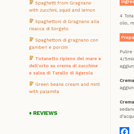
Ingre
Spaghetti from Gragnano
with zucchini, squid and lemon
4 Tota
Spaghettoni di Gragnano alla
olio, 
risacca di Sorgeto
Prepa
Spaghettoni di gragnano con
gamberi e porcini
Pulire
Totanetto ripieno del mare e
4/5min
dell'orto su crema di zucchine
aggiung
e salsa di Tarallo di Agerola
Crema
Green beans cream and mint
aggiun
with palamita
Crema 
sedano
REVIEWS
d’acqu