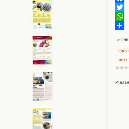
Faceb
Twitte
Whats
Share
THE 
PREVI
NEXT 
Pleas