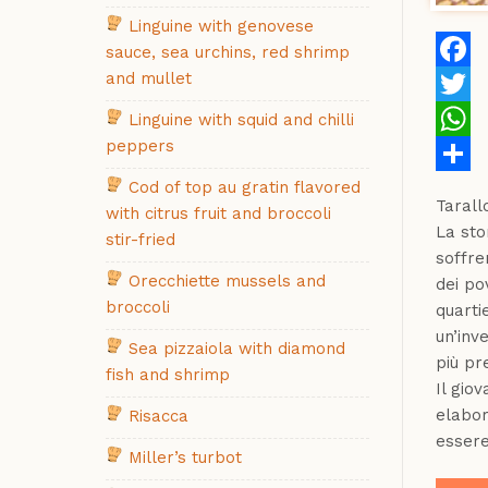
Linguine with genovese
sauce, sea urchins, red shrimp
and mullet
Faceb
Twitte
Linguine with squid and chilli
peppers
Whats
Cod of top au gratin flavored
Share
Tarall
with citrus fruit and broccoli
La sto
stir-fried
soffre
Orecchiette mussels and
dei po
broccoli
quarti
un’inv
Sea pizzaiola with diamond
più pr
fish and shrimp
Il gio
elabor
Risacca
essere
Miller’s turbot