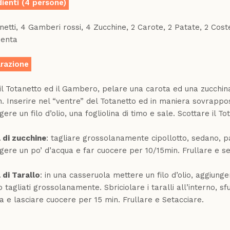
dienti (4 persone)
netti, 4 Gamberi rossi, 4 Zucchine, 2 Carote, 2 Patate, 2 Coste 
menta
razione
 il Totanetto ed il Gambero, pelare una carota ed una zucchin
. Inserire nel “ventre” del Totanetto ed in maniera sovrappos
ere un filo d’olio, una fogliolina di timo e sale. Scottare il To
 di zucchine
: tagliare grossolanamente cipollotto, sedano, pa
gere un po’ d’acqua e far cuocere per 10/15min. Frullare e se
di Tarallo
: in una casseruola mettere un filo d’olio, aggiunge
 tagliati grossolanamente. Sbriciolare i taralli all’interno, 
a e lasciare cuocere per 15 min. Frullare e Setacciare.